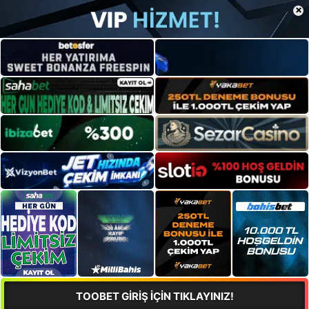
×
TOOBET GİRİŞ İÇİN TIKLAYINIZ!