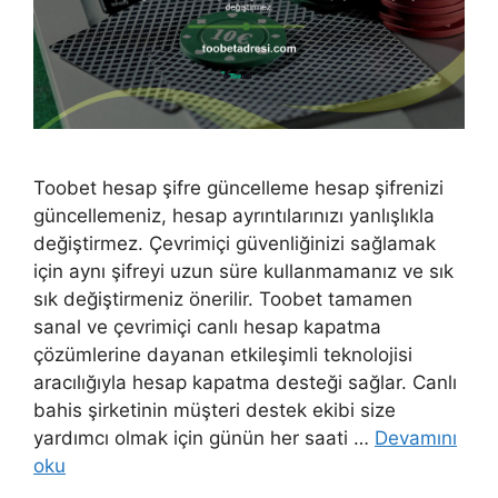
Toobet hesap şifre güncelleme hesap şifrenizi
güncellemeniz, hesap ayrıntılarınızı yanlışlıkla
değiştirmez. Çevrimiçi güvenliğinizi sağlamak
için aynı şifreyi uzun süre kullanmamanız ve sık
sık değiştirmeniz önerilir. Toobet tamamen
sanal ve çevrimiçi canlı hesap kapatma
çözümlerine dayanan etkileşimli teknolojisi
aracılığıyla hesap kapatma desteği sağlar. Canlı
bahis şirketinin müşteri destek ekibi size
yardımcı olmak için günün her saati …
Devamını
oku