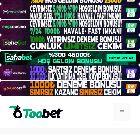
İçeriğe
atla
Menü