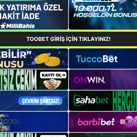
TOOBET GİRİŞ İÇİN TIKLAYINIZ!