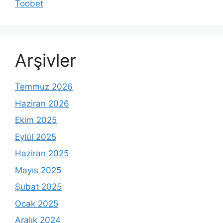
Toobet
Arşivler
Temmuz 2026
Haziran 2026
Ekim 2025
Eylül 2025
Haziran 2025
Mayıs 2025
Şubat 2025
Ocak 2025
Aralık 2024