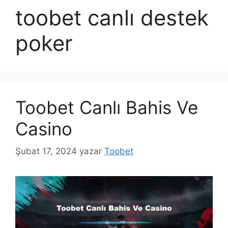
toobet canlı destek
poker
Toobet Canlı Bahis Ve
Casino
Şubat 17, 2024
yazar
Toobet