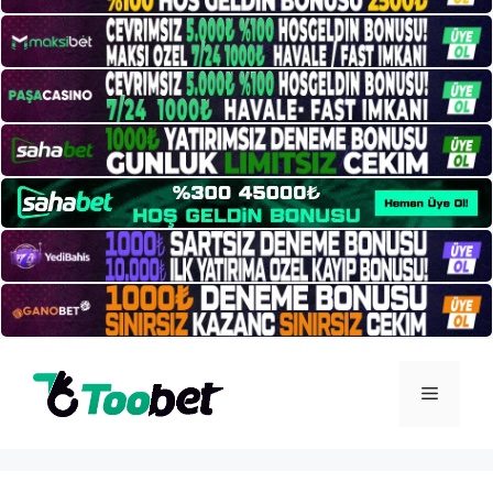
İçeriğe
atla
Menü