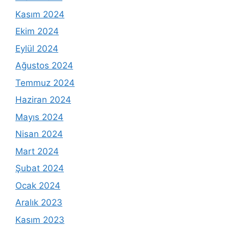
Kasım 2024
Ekim 2024
Eylül 2024
Ağustos 2024
Temmuz 2024
Haziran 2024
Mayıs 2024
Nisan 2024
Mart 2024
Şubat 2024
Ocak 2024
Aralık 2023
Kasım 2023