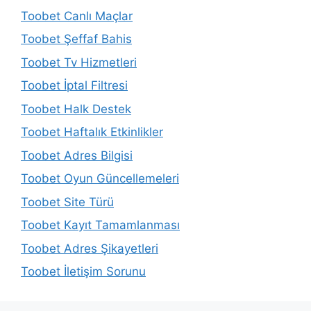
Toobet Canlı Maçlar
Toobet Şeffaf Bahis
Toobet Tv Hizmetleri
Toobet İptal Filtresi
Toobet Halk Destek
Toobet Haftalık Etkinlikler
Toobet Adres Bilgisi
Toobet Oyun Güncellemeleri
Toobet Site Türü
Toobet Kayıt Tamamlanması
Toobet Adres Şikayetleri
Toobet İletişim Sorunu