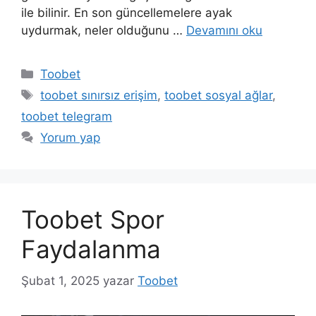
ile bilinir. En son güncellemelere ayak
uydurmak, neler olduğunu …
Devamını oku
Kategoriler
Toobet
Etiketler
toobet sınırsız erişim
,
toobet sosyal ağlar
,
toobet telegram
Yorum yap
Toobet Spor
Faydalanma
Şubat 1, 2025
yazar
Toobet