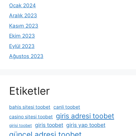
Ocak 2024
Aralık 2023
Kasım 2023
Ekim 2023
Eylül 2023
Ağustos 2023
Etiketler
bahis sitesi toobet
canli toobet
giris adresi toobet
casino sitesi toobet
giris toobet
giris yap toobet
girisi toobet
güncel adresi toobet