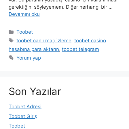
gerektiğini söyleyemem. Diğer herhangi bir …
Devamını oku
Kategoriler
Toobet
Etiketler
toobet canlı maç i̇zleme
,
toobet casino
hesabına para aktarın
,
toobet telegram
Yorum yap
Son Yazılar
Toobet Adresi
Toobet Giriş
Toobet