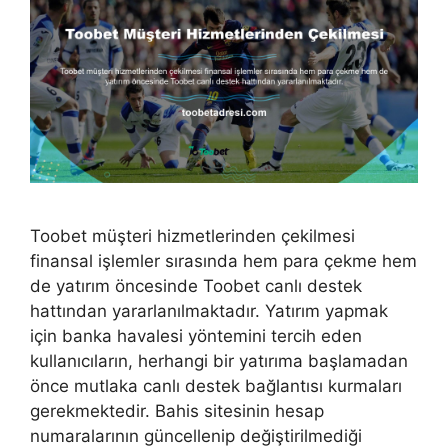
Toobet müşteri hizmetlerinden çekilmesi
finansal işlemler sırasında hem para çekme hem
de yatırım öncesinde Toobet canlı destek
hattından yararlanılmaktadır. Yatırım yapmak
için banka havalesi yöntemini tercih eden
kullanıcıların, herhangi bir yatırıma başlamadan
önce mutlaka canlı destek bağlantısı kurmaları
gerekmektedir. Bahis sitesinin hesap
numaralarının güncellenip değiştirilmediği