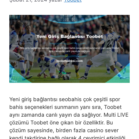
Yeni giriş bağlantısı seobahis çok çeşitli spor
bahis seçenekleri sunmanın yanı sıra, Toobet
aynı zamanda canlı yayın da sağlıyor. Multi LIVE
çözümü Toobet öne çıkan bir özelliktir. Bu
çözüm sayesinde, birden fazla casino sever
kendi takdirine bağlı olarak 4 çevrimiçi etkinliği