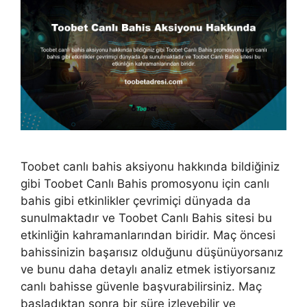
Toobet canlı bahis aksiyonu hakkında bildiğiniz
gibi Toobet Canlı Bahis promosyonu için canlı
bahis gibi etkinlikler çevrimiçi dünyada da
sunulmaktadır ve Toobet Canlı Bahis sitesi bu
etkinliğin kahramanlarından biridir. Maç öncesi
bahissinizin başarısız olduğunu düşünüyorsanız
ve bunu daha detaylı analiz etmek istiyorsanız
canlı bahisse güvenle başvurabilirsiniz. Maç
başladıktan sonra bir süre izleyebilir ve