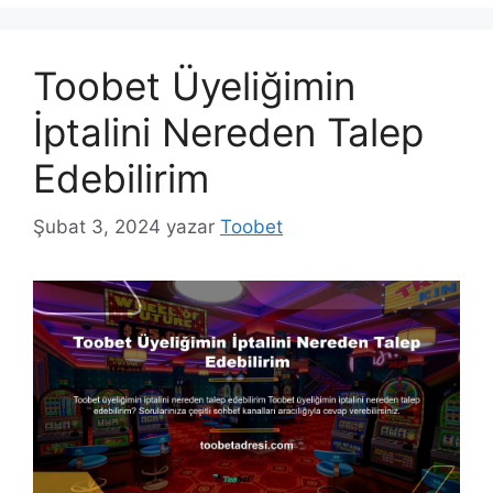
Toobet Üyeliğimin
İptalini Nereden Talep
Edebilirim
Şubat 3, 2024
yazar
Toobet