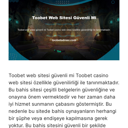
Toobet web sitesi güvenli mi Toobet casino
web sitesi özellikle güvenilirliği ile tanınmaktadır.
Bu bahis sitesi çeşitli belgelerin güvenliğine ve
onayına önem vermektedir ve her zaman daha
iyi hizmet sunmanın çabasını göstermiştir. Bu
nedenle bu sitede bahis oynayanların herhangi
bir şüphe veya endişeye kapılmasına gerek
yoktur. Bu bahis sitesini güvenli bir şekilde