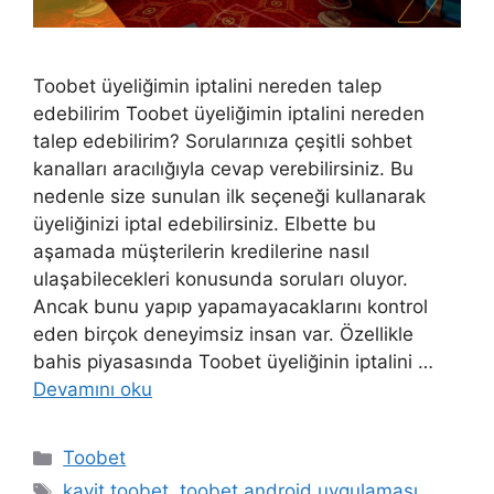
Toobet üyeliğimin iptalini nereden talep
edebilirim Toobet üyeliğimin iptalini nereden
talep edebilirim? Sorularınıza çeşitli sohbet
kanalları aracılığıyla cevap verebilirsiniz. Bu
nedenle size sunulan ilk seçeneği kullanarak
üyeliğinizi iptal edebilirsiniz. Elbette bu
aşamada müşterilerin kredilerine nasıl
ulaşabilecekleri konusunda soruları oluyor.
Ancak bunu yapıp yapamayacaklarını kontrol
eden birçok deneyimsiz insan var. Özellikle
bahis piyasasında Toobet üyeliğinin iptalini …
Devamını oku
Kategoriler
Toobet
Etiketler
kayit toobet
,
toobet android uygulaması
,