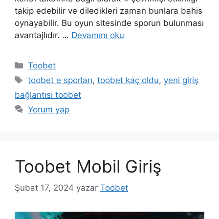
takip edebilir ve diledikleri zaman bunlara bahis
oynayabilir. Bu oyun sitesinde sporun bulunması
avantajlıdır. …
Devamını oku
Kategoriler
Toobet
Etiketler
toobet e sporları
,
toobet kaç oldu
,
yeni giriş
bağlantısı toobet
Yorum yap
Toobet Mobil Giriş
Şubat 17, 2024
yazar
Toobet