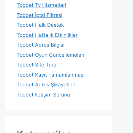
Toobet Tv Hizmetleri
Toobet İptal Filtresi
Toobet Halk Destek
Toobet Haftalık Etkinlikler
Toobet Adres Bilgisi
Toobet Oyun Güncellemeleri
Toobet Site Türü
Toobet Kayıt Tamamlanması
Toobet Adres Şikayetleri
Toobet İletişim Sorunu