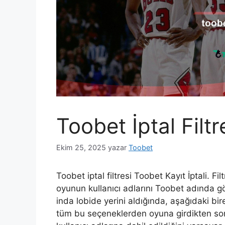
Toobet İptal Filtr
Ekim 25, 2025
yazar
Toobet
Toobet iptal filtresi Toobet Kayıt İptali. 
oyunun kullanıcı adlarını Toobet adında gö
inda lobide yerini aldığında, aşağıdaki b
tüm bu seçeneklerden oyuna girdikten sonra,