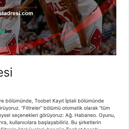
esi
Filtre bölümünde, Toobet Kayıt İptali bölümünde
rüyoruz. “Filtreler” bölümü otomatik olarak “tüm
ireysel seçenekleri görüyoruz: Ağ. Habaneo. Oyunu,
 kullanıcılara başlayabiliriz. Bu şirketlerin