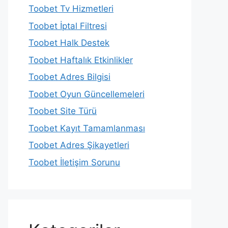
Toobet Tv Hizmetleri
Toobet İptal Filtresi
Toobet Halk Destek
Toobet Haftalık Etkinlikler
Toobet Adres Bilgisi
Toobet Oyun Güncellemeleri
Toobet Site Türü
Toobet Kayıt Tamamlanması
Toobet Adres Şikayetleri
Toobet İletişim Sorunu