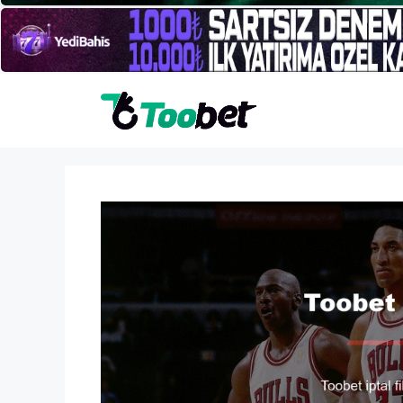
İçeriğe
atla