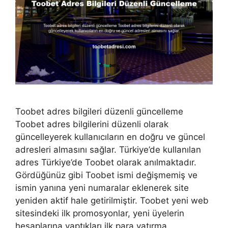
Toobet adres bilgileri düzenli güncelleme
Toobet adres bilgilerini düzenli olarak
güncelleyerek kullanıcıların en doğru ve güncel
adresleri almasını sağlar. Türkiye’de kullanılan
adres Türkiye’de Toobet olarak anılmaktadır.
Gördüğünüz gibi Toobet ismi değişmemiş ve
ismin yanına yeni numaralar eklenerek site
yeniden aktif hale getirilmiştir. Toobet yeni web
sitesindeki ilk promosyonlar, yeni üyelerin
hesaplarına yaptıkları ilk para yatırma …