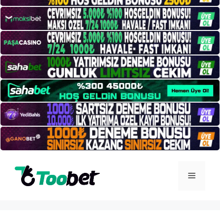
İçeriğe
atla
Menü