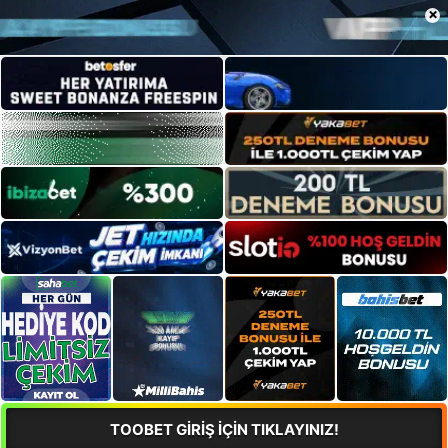
×
TOOBET GİRİŞ İÇİN TIKLAYINIZ!