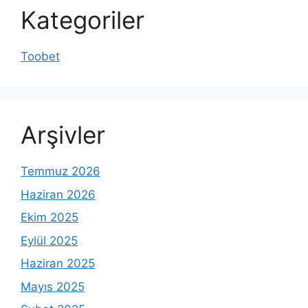
Kategoriler
Toobet
Arşivler
Temmuz 2026
Haziran 2026
Ekim 2025
Eylül 2025
Haziran 2025
Mayıs 2025