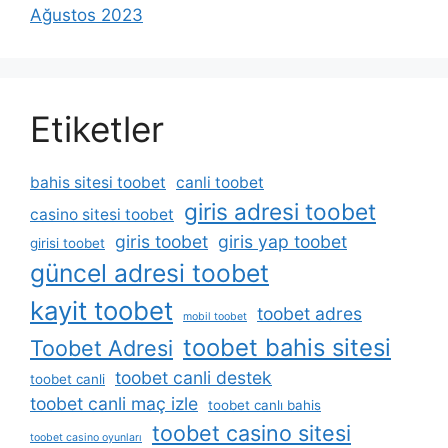
Ağustos 2023
Etiketler
bahis sitesi toobet
canli toobet
giris adresi toobet
casino sitesi toobet
giris toobet
giris yap toobet
girisi toobet
güncel adresi toobet
kayit toobet
toobet adres
mobil toobet
toobet bahis sitesi
Toobet Adresi
toobet canli destek
toobet canli
toobet canli maç izle
toobet canlı bahis
toobet casino sitesi
toobet casino oyunları