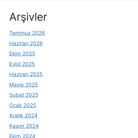
Arşivler
Temmuz 2026
Haziran 2026
Ekim 2025
Eylül 2025
Haziran 2025
Mayıs 2025
Şubat 2025
Ocak 2025
Aralık 2024
Kasım 2024
Ekim 2024