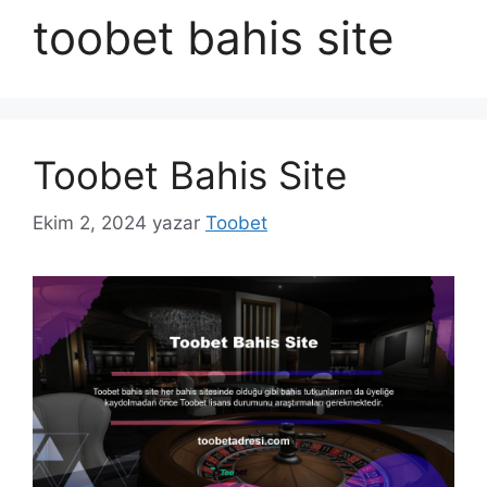
toobet bahis site
Toobet Bahis Site
Ekim 2, 2024
yazar
Toobet