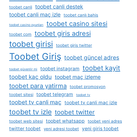
toobet canli destek
toobet canli
toobet canli maç izle
toobet canlı bahis
toobet casino sitesi
toobet casino oyunları
toobet giris adresi
toobet com
toobet girisi
toobet giris twitter
Toobet Giriş
toobet güncel adres
toobet kayit
toobet instagram
toobet güvenlir mi
toobet kaç oldu
toobet maç izleme
toobet para yatirma
toobet promosyon
toobet telegram
toobet sitesi
toobet tv
toobet tv canli maç
toobet tv canli maç izle
toobet tv izle
toobet twitter
toobet whatsapp
toobet web sitesi
toobet yeni adres
twitter toobet
yeni giris toobet
yeni adresi toobet