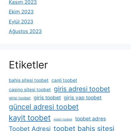
Kasım 2023
Ekim 2023
Eylül 2023
Ağustos 2023
Etiketler
bahis sitesi toobet
canli toobet
giris adresi toobet
casino sitesi toobet
giris toobet
giris yap toobet
girisi toobet
güncel adresi toobet
kayit toobet
toobet adres
mobil toobet
toobet bahis sitesi
Toobet Adresi