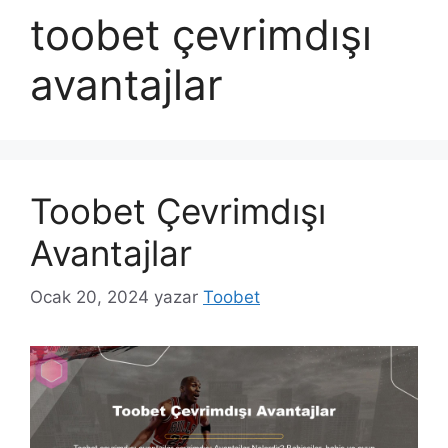
toobet çevrimdışı
avantajlar
Toobet Çevrimdışı
Avantajlar
Ocak 20, 2024
yazar
Toobet