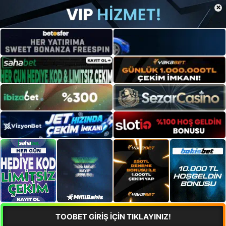
×
TOOBET GİRİŞ İÇİN TIKLAYINIZ!