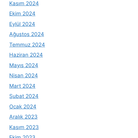
Kasım 2024
Ekim 2024
Eylül 2024
Ağustos 2024
Temmuz 2024
Haziran 2024
Mayıs 2024
Nisan 2024
Mart 2024
Şubat 2024
Ocak 2024
Aralık 2023
Kasım 2023
Ekim 2023