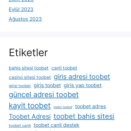
Eylül 2023
Ağustos 2023
Etiketler
bahis sitesi toobet
canli toobet
giris adresi toobet
casino sitesi toobet
giris toobet
giris yap toobet
girisi toobet
güncel adresi toobet
kayit toobet
toobet adres
mobil toobet
toobet bahis sitesi
Toobet Adresi
toobet canli destek
toobet canli