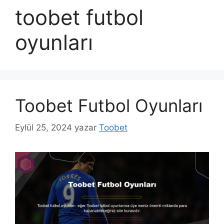
toobet futbol
oyunları
Toobet Futbol Oyunları
Eylül 25, 2024
yazar
Toobet