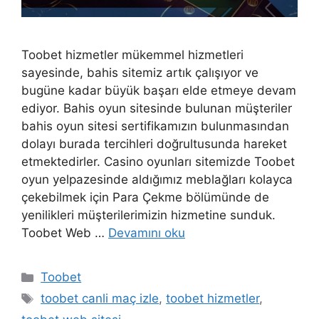
Toobet hizmetler mükemmel hizmetleri
sayesinde, bahis sitemiz artık çalışıyor ve
bugüne kadar büyük başarı elde etmeye devam
ediyor. Bahis oyun sitesinde bulunan müşteriler
bahis oyun sitesi sertifikamızın bulunmasından
dolayı burada tercihleri doğrultusunda hareket
etmektedirler. Casino oyunları sitemizde Toobet
oyun yelpazesinde aldığımız meblağları kolayca
çekebilmek için Para Çekme bölümünde de
yenilikleri müşterilerimizin hizmetine sunduk.
Toobet Web …
Devamını oku
Kategoriler
Toobet
Etiketler
toobet canli maç izle
,
toobet hizmetler
,