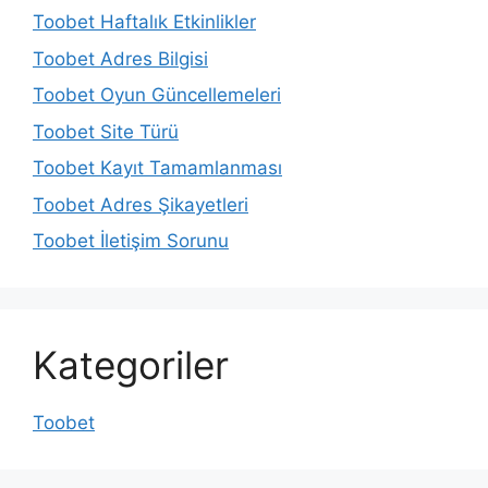
Toobet Haftalık Etkinlikler
Toobet Adres Bilgisi
Toobet Oyun Güncellemeleri
Toobet Site Türü
Toobet Kayıt Tamamlanması
Toobet Adres Şikayetleri
Toobet İletişim Sorunu
Kategoriler
Toobet