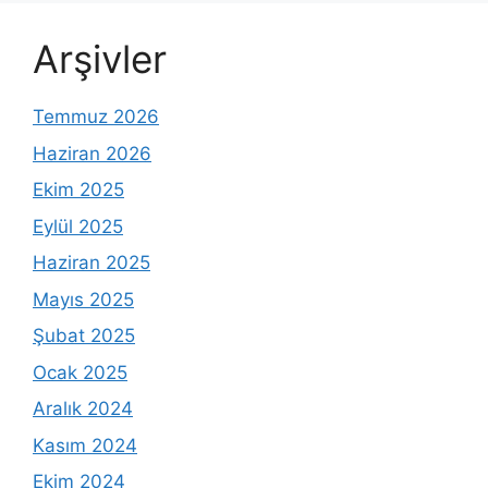
Arşivler
Temmuz 2026
Haziran 2026
Ekim 2025
Eylül 2025
Haziran 2025
Mayıs 2025
Şubat 2025
Ocak 2025
Aralık 2024
Kasım 2024
Ekim 2024