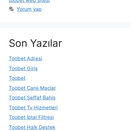
toobet web sitesi
Yorum yap
Son Yazılar
Toobet Adresi
Toobet Giriş
Toobet
Toobet Canlı Maçlar
Toobet Şeffaf Bahis
Toobet Tv Hizmetleri
Toobet İptal Filtresi
Toobet Halk Destek