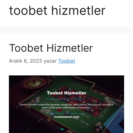
toobet hizmetler
Toobet Hizmetler
Aralık 6, 2023
yazar
Toobet