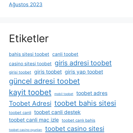
Ağustos 2023
Etiketler
bahis sitesi toobet
canli toobet
giris adresi toobet
casino sitesi toobet
giris toobet
giris yap toobet
girisi toobet
güncel adresi toobet
kayit toobet
toobet adres
mobil toobet
toobet bahis sitesi
Toobet Adresi
toobet canli destek
toobet canli
toobet canli maç izle
toobet canlı bahis
toobet casino sitesi
toobet casino oyunları