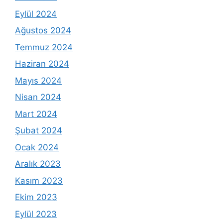
Eylül 2024
Ağustos 2024
Temmuz 2024
Haziran 2024
Mayıs 2024
Nisan 2024
Mart 2024
Şubat 2024
Ocak 2024
Aralık 2023
Kasım 2023
Ekim 2023
Eylül 2023