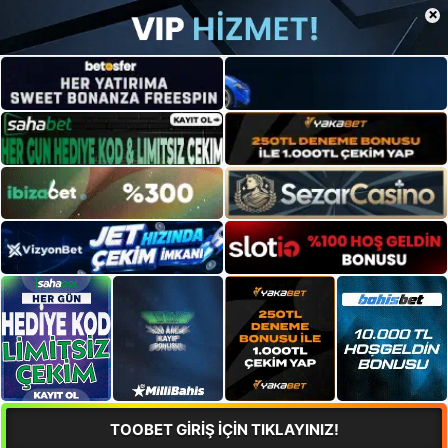
×
TOOBET GİRİŞ İÇİN TIKLAYINIZ!