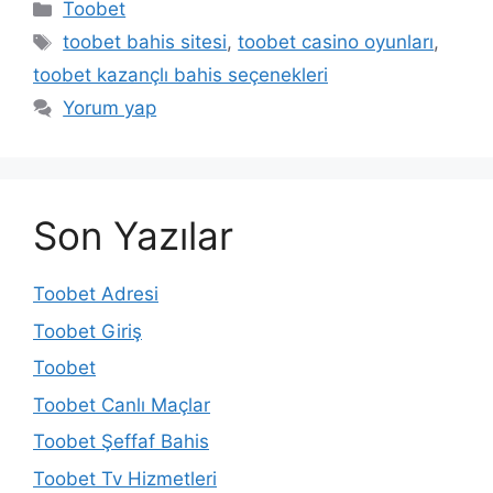
Kategoriler
Toobet
Etiketler
toobet bahis sitesi
,
toobet casino oyunları
,
toobet kazançlı bahis seçenekleri
Yorum yap
Son Yazılar
Toobet Adresi
Toobet Giriş
Toobet
Toobet Canlı Maçlar
Toobet Şeffaf Bahis
Toobet Tv Hizmetleri