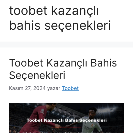
toobet kazançlı
bahis seçenekleri
Toobet Kazançlı Bahis
Seçenekleri
Kasım 27, 2024
yazar
Toobet