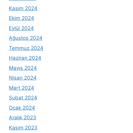
Kasım 2024
Ekim 2024
Eylül 2024
Ağustos 2024
Temmuz 2024
Haziran 2024
Mayıs 2024
Nisan 2024
Mart 2024
Şubat 2024
Ocak 2024
Aralık 2023
Kasım 2023