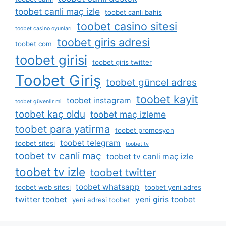
toobet canli maç izle
toobet canlı bahis
toobet casino sitesi
toobet casino oyunları
toobet giris adresi
toobet com
toobet girisi
toobet giris twitter
Toobet Giriş
toobet güncel adres
toobet kayit
toobet instagram
toobet güvenlir mi
toobet kaç oldu
toobet maç izleme
toobet para yatirma
toobet promosyon
toobet telegram
toobet sitesi
toobet tv
toobet tv canli maç
toobet tv canli maç izle
toobet tv izle
toobet twitter
toobet whatsapp
toobet web sitesi
toobet yeni adres
twitter toobet
yeni giris toobet
yeni adresi toobet