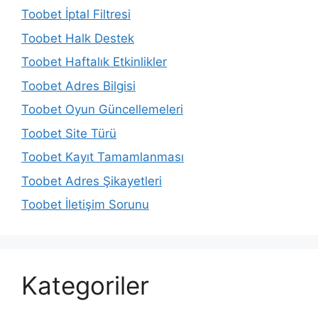
Toobet İptal Filtresi
Toobet Halk Destek
Toobet Haftalık Etkinlikler
Toobet Adres Bilgisi
Toobet Oyun Güncellemeleri
Toobet Site Türü
Toobet Kayıt Tamamlanması
Toobet Adres Şikayetleri
Toobet İletişim Sorunu
Kategoriler