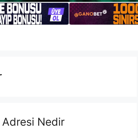
r
 Adresi Nedir