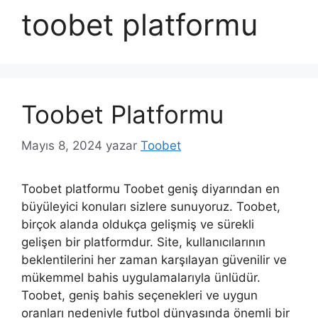
toobet platformu
Toobet Platformu
Mayıs 8, 2024
yazar
Toobet
Toobet platformu Toobet geniş diyarından en
büyüleyici konuları sizlere sunuyoruz. Toobet,
birçok alanda oldukça gelişmiş ve sürekli
gelişen bir platformdur. Site, kullanıcılarının
beklentilerini her zaman karşılayan güvenilir ve
mükemmel bahis uygulamalarıyla ünlüdür.
Toobet, geniş bahis seçenekleri ve uygun
oranları nedeniyle futbol dünyasında önemli bir