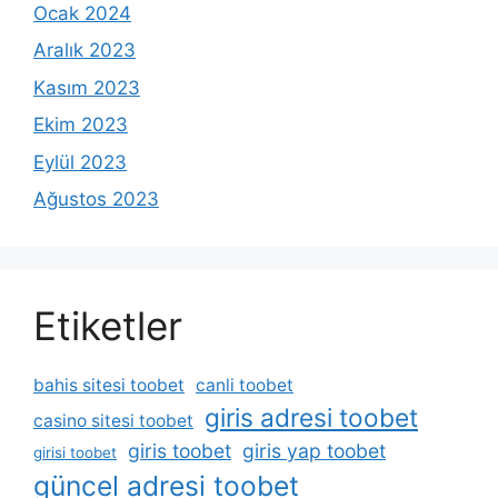
Ocak 2024
Aralık 2023
Kasım 2023
Ekim 2023
Eylül 2023
Ağustos 2023
Etiketler
bahis sitesi toobet
canli toobet
giris adresi toobet
casino sitesi toobet
giris toobet
giris yap toobet
girisi toobet
güncel adresi toobet