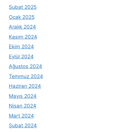
Şubat 2025
Ocak 2025
Aralık 2024
Kasım 2024
Ekim 2024
Eylül 2024
Ağustos 2024
Temmuz 2024
Haziran 2024
Mayıs 2024
Nisan 2024
Mart 2024
Şubat 2024