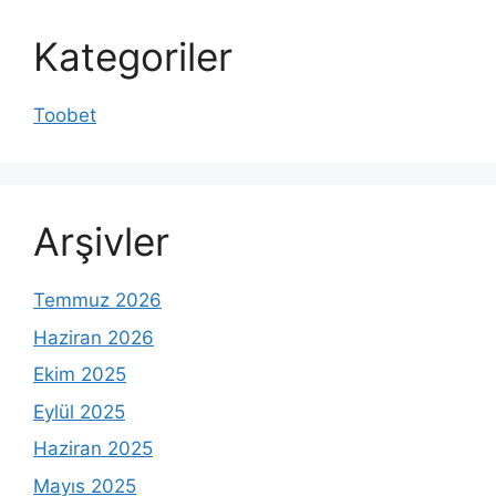
Kategoriler
Toobet
Arşivler
Temmuz 2026
Haziran 2026
Ekim 2025
Eylül 2025
Haziran 2025
Mayıs 2025