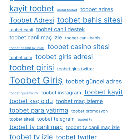
kayit toobet
toobet adres
mobil toobet
toobet bahis sitesi
Toobet Adresi
toobet canli destek
toobet canli
toobet canli maç izle
toobet canlı bahis
toobet casino sitesi
toobet casino oyunları
toobet giris adresi
toobet com
toobet girisi
toobet giris twitter
Toobet Giriş
toobet güncel adres
toobet kayit
toobet instagram
toobet güvenlir mi
toobet kaç oldu
toobet maç izleme
toobet para yatirma
toobet promosyon
toobet telegram
toobet sitesi
toobet tv
toobet tv canli maç
toobet tv canli maç izle
toobet tv izle
toobet twitter