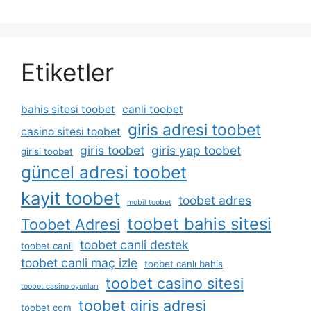
Etiketler
bahis sitesi toobet
canli toobet
giris adresi toobet
casino sitesi toobet
giris toobet
giris yap toobet
girisi toobet
güncel adresi toobet
kayit toobet
toobet adres
mobil toobet
toobet bahis sitesi
Toobet Adresi
toobet canli destek
toobet canli
toobet canli maç izle
toobet canlı bahis
toobet casino sitesi
toobet casino oyunları
toobet giris adresi
toobet com