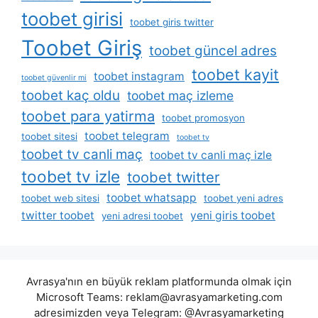
toobet girisi
toobet giris twitter
Toobet Giriş
toobet güncel adres
toobet kayit
toobet instagram
toobet güvenlir mi
toobet kaç oldu
toobet maç izleme
toobet para yatirma
toobet promosyon
toobet telegram
toobet sitesi
toobet tv
toobet tv canli maç
toobet tv canli maç izle
toobet tv izle
toobet twitter
toobet whatsapp
toobet web sitesi
toobet yeni adres
twitter toobet
yeni giris toobet
yeni adresi toobet
Avrasya'nın en büyük reklam platformunda olmak için
Microsoft Teams:
reklam@avrasyamarketing.com
adresimizden veya Telegram: @Avrasyamarketing