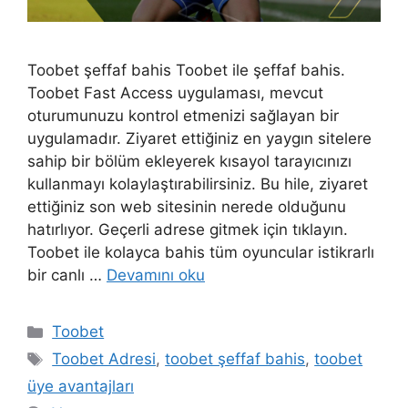
Toobet şeffaf bahis Toobet ile şeffaf bahis.
Toobet Fast Access uygulaması, mevcut
oturumunuzu kontrol etmenizi sağlayan bir
uygulamadır. Ziyaret ettiğiniz en yaygın sitelere
sahip bir bölüm ekleyerek kısayol tarayıcınızı
kullanmayı kolaylaştırabilirsiniz. Bu hile, ziyaret
ettiğiniz son web sitesinin nerede olduğunu
hatırlıyor. Geçerli adrese gitmek için tıklayın.
Toobet ile kolayca bahis tüm oyuncular istikrarlı
bir canlı …
Devamını oku
Kategoriler
Toobet
Etiketler
Toobet Adresi
,
toobet şeffaf bahis
,
toobet
üye avantajları