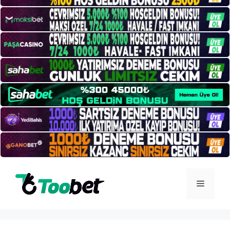
İçeriğe
atla
Menü