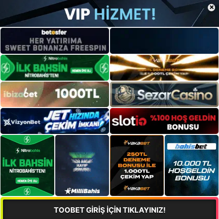
×
TOOBET GİRİŞ İÇİN TIKLAYINIZ!