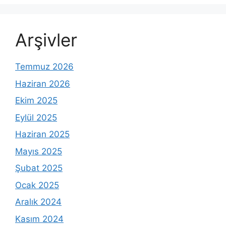
Arşivler
Temmuz 2026
Haziran 2026
Ekim 2025
Eylül 2025
Haziran 2025
Mayıs 2025
Şubat 2025
Ocak 2025
Aralık 2024
Kasım 2024