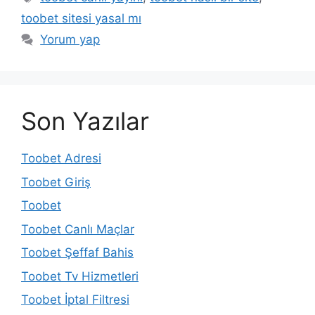
toobet sitesi yasal mı
Yorum yap
Son Yazılar
Toobet Adresi
Toobet Giriş
Toobet
Toobet Canlı Maçlar
Toobet Şeffaf Bahis
Toobet Tv Hizmetleri
Toobet İptal Filtresi