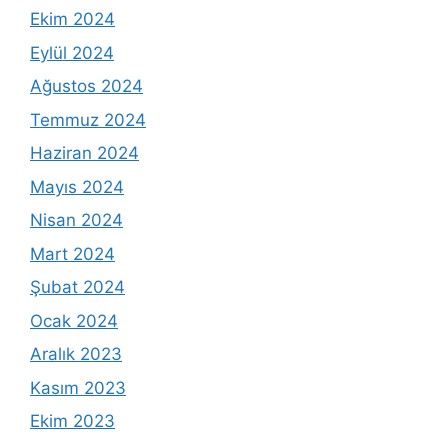
Ekim 2024
Eylül 2024
Ağustos 2024
Temmuz 2024
Haziran 2024
Mayıs 2024
Nisan 2024
Mart 2024
Şubat 2024
Ocak 2024
Aralık 2023
Kasım 2023
Ekim 2023