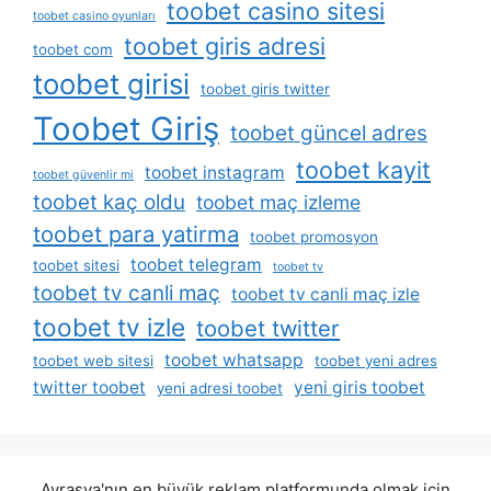
toobet casino sitesi
toobet casino oyunları
toobet giris adresi
toobet com
toobet girisi
toobet giris twitter
Toobet Giriş
toobet güncel adres
toobet kayit
toobet instagram
toobet güvenlir mi
toobet kaç oldu
toobet maç izleme
toobet para yatirma
toobet promosyon
toobet telegram
toobet sitesi
toobet tv
toobet tv canli maç
toobet tv canli maç izle
toobet tv izle
toobet twitter
toobet whatsapp
toobet web sitesi
toobet yeni adres
twitter toobet
yeni giris toobet
yeni adresi toobet
Avrasya'nın en büyük reklam platformunda olmak için