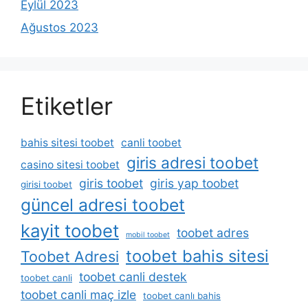
Eylül 2023
Ağustos 2023
Etiketler
bahis sitesi toobet
canli toobet
giris adresi toobet
casino sitesi toobet
giris toobet
giris yap toobet
girisi toobet
güncel adresi toobet
kayit toobet
toobet adres
mobil toobet
toobet bahis sitesi
Toobet Adresi
toobet canli destek
toobet canli
toobet canli maç izle
toobet canlı bahis