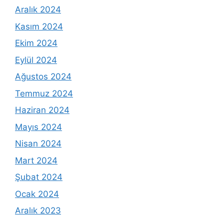
Aralık 2024
Kasım 2024
Ekim 2024
Eylül 2024
Ağustos 2024
Temmuz 2024
Haziran 2024
Mayıs 2024
Nisan 2024
Mart 2024
Şubat 2024
Ocak 2024
Aralık 2023