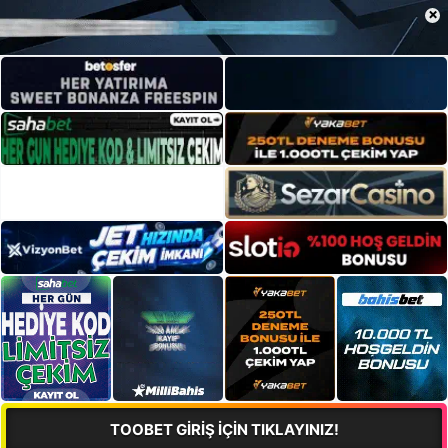
×
TOOBET GİRİŞ İÇİN TIKLAYINIZ!