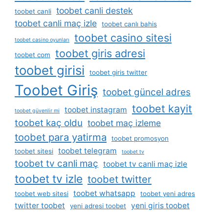
toobet canli destek
toobet canli
toobet canli maç izle
toobet canlı bahis
toobet casino sitesi
toobet casino oyunları
toobet giris adresi
toobet com
toobet girisi
toobet giris twitter
Toobet Giriş
toobet güncel adres
toobet kayit
toobet instagram
toobet güvenlir mi
toobet kaç oldu
toobet maç izleme
toobet para yatirma
toobet promosyon
toobet telegram
toobet sitesi
toobet tv
toobet tv canli maç
toobet tv canli maç izle
toobet tv izle
toobet twitter
toobet whatsapp
toobet web sitesi
toobet yeni adres
twitter toobet
yeni giris toobet
yeni adresi toobet