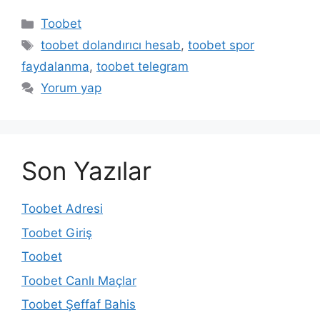
Kategoriler
Toobet
Etiketler
toobet dolandırıcı hesab
,
toobet spor
faydalanma
,
toobet telegram
Yorum yap
Son Yazılar
Toobet Adresi
Toobet Giriş
Toobet
Toobet Canlı Maçlar
Toobet Şeffaf Bahis