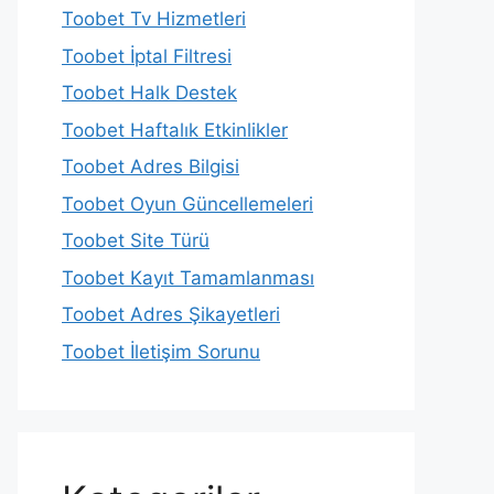
Toobet Tv Hizmetleri
Toobet İptal Filtresi
Toobet Halk Destek
Toobet Haftalık Etkinlikler
Toobet Adres Bilgisi
Toobet Oyun Güncellemeleri
Toobet Site Türü
Toobet Kayıt Tamamlanması
Toobet Adres Şikayetleri
Toobet İletişim Sorunu