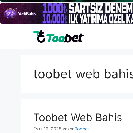
İçeriğe
atla
toobet web bahi
Toobet Web Bahis
Eylül 13, 2025
yazar
Toobet