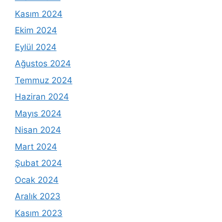
Kasım 2024
Ekim 2024
Eylül 2024
Ağustos 2024
Temmuz 2024
Haziran 2024
Mayıs 2024
Nisan 2024
Mart 2024
Şubat 2024
Ocak 2024
Aralık 2023
Kasım 2023