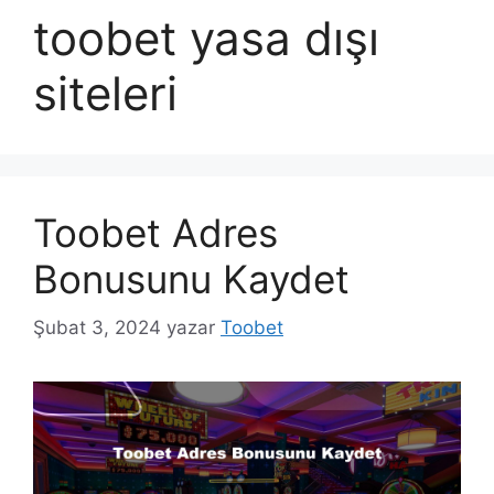
toobet yasa dışı
siteleri
Toobet Adres
Bonusunu Kaydet
Şubat 3, 2024
yazar
Toobet