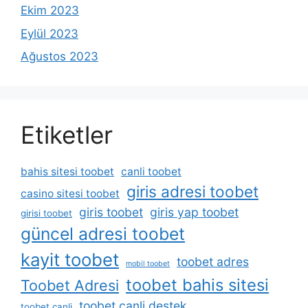
Ekim 2023
Eylül 2023
Ağustos 2023
Etiketler
bahis sitesi toobet
canli toobet
giris adresi toobet
casino sitesi toobet
giris toobet
giris yap toobet
girisi toobet
güncel adresi toobet
kayit toobet
toobet adres
mobil toobet
toobet bahis sitesi
Toobet Adresi
toobet canli destek
toobet canli