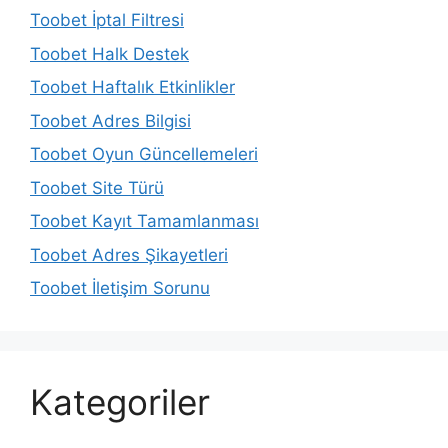
Toobet İptal Filtresi
Toobet Halk Destek
Toobet Haftalık Etkinlikler
Toobet Adres Bilgisi
Toobet Oyun Güncellemeleri
Toobet Site Türü
Toobet Kayıt Tamamlanması
Toobet Adres Şikayetleri
Toobet İletişim Sorunu
Kategoriler