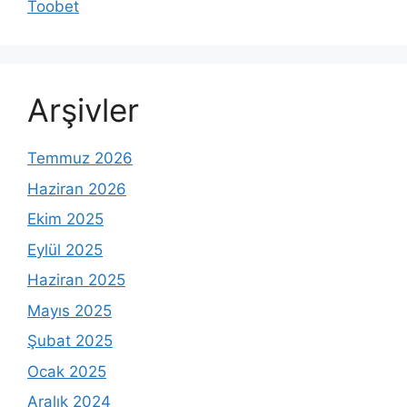
Toobet
Arşivler
Temmuz 2026
Haziran 2026
Ekim 2025
Eylül 2025
Haziran 2025
Mayıs 2025
Şubat 2025
Ocak 2025
Aralık 2024