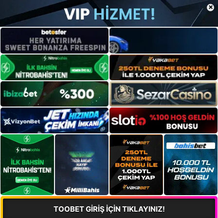
×
TOOBET GİRİŞ İÇİN TIKLAYINIZ!