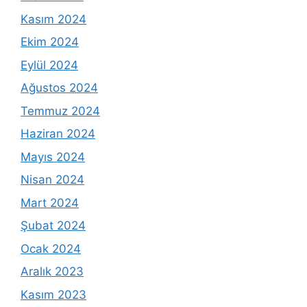
Kasım 2024
Ekim 2024
Eylül 2024
Ağustos 2024
Temmuz 2024
Haziran 2024
Mayıs 2024
Nisan 2024
Mart 2024
Şubat 2024
Ocak 2024
Aralık 2023
Kasım 2023