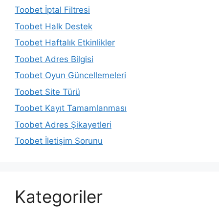
Toobet İptal Filtresi
Toobet Halk Destek
Toobet Haftalık Etkinlikler
Toobet Adres Bilgisi
Toobet Oyun Güncellemeleri
Toobet Site Türü
Toobet Kayıt Tamamlanması
Toobet Adres Şikayetleri
Toobet İletişim Sorunu
Kategoriler