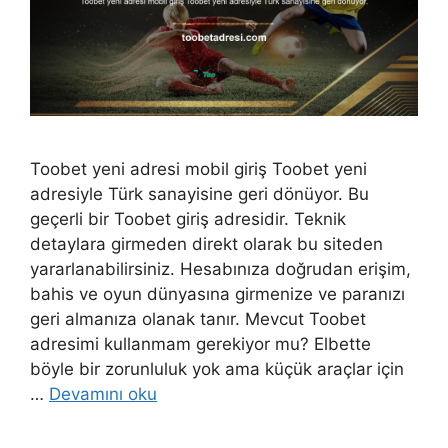
Toobet yeni adresi mobil giriş Toobet yeni
adresiyle Türk sanayisine geri dönüyor. Bu
geçerli bir Toobet giriş adresidir. Teknik
detaylara girmeden direkt olarak bu siteden
yararlanabilirsiniz. Hesabınıza doğrudan erişim,
bahis ve oyun dünyasına girmenize ve paranızı
geri almanıza olanak tanır. Mevcut Toobet
adresimi kullanmam gerekiyor mu? Elbette
böyle bir zorunluluk yok ama küçük araçlar için
…
Devamını oku