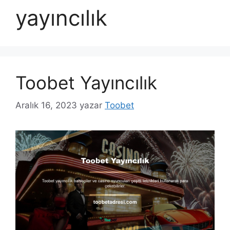
yayıncılık
Toobet Yayıncılık
Aralık 16, 2023
yazar
Toobet