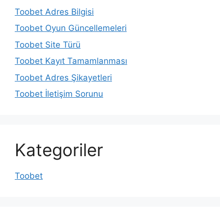
Toobet Adres Bilgisi
Toobet Oyun Güncellemeleri
Toobet Site Türü
Toobet Kayıt Tamamlanması
Toobet Adres Şikayetleri
Toobet İletişim Sorunu
Kategoriler
Toobet