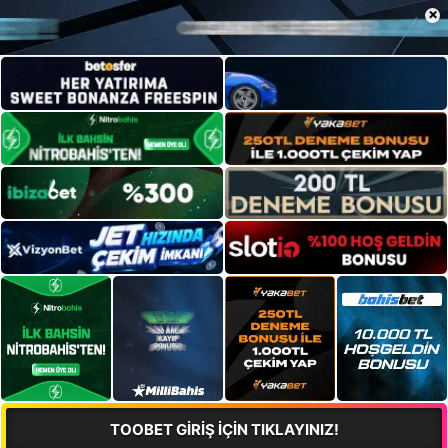
×
TOOBET GİRİŞ İÇİN TIKLAYINIZ!