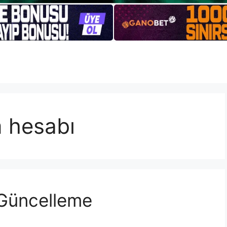
m hesabı
 Güncelleme