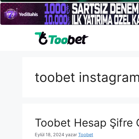
İçeriğe
atla
toobet instagra
Toobet Hesap Şifre
Eylül 18, 2024
yazar
Toobet