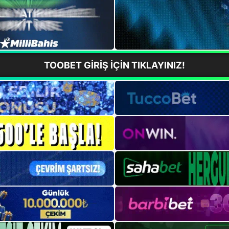
TOOBET GİRİŞ İÇİN TIKLAYINIZ!